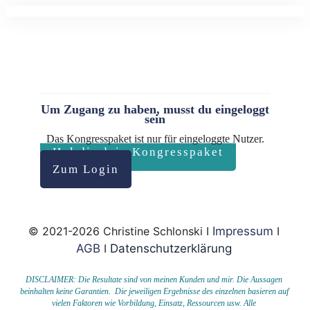
Um Zugang zu haben, musst du eingeloggt
sein
Das Kongresspaket ist nur für eingeloggte Nutzer.
Hol dir dein Kongresspaket
Zum Login
© 2021-2026 Christine Schlonski I
Impressum
I
AGB
I
Datenschutzerklärung
DISCLAIMER: Die Resultate sind von meinen Kunden und mir. Die Aussagen
beinhalten keine Garantien. Die jeweiligen Ergebnisse des einzelnen basieren auf
vielen Faktoren wie Vorbildung, Einsatz, Ressourcen usw.
Alle