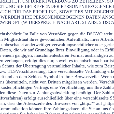
BEITET, UM DIREKTWERBUNG ZU BETREIBEN, SO H
EITUNG SIE BETREFFENDER PERSONENBEZOGENER
AUCH FÜR DAS PROFILING, SOWEIT ES MIT SOLC
, WERDEN IHRE PERSONENBEZOGENEN DATEN ANS
ENDET (WIDERSPRUCH NACH ART. 21 ABS. 2 DSGV
ichtsbehörde Im Falle von Verstößen gegen die DSGVO steht 
m Mitgliedstaat ihres gewöhnlichen Aufenthalts, ihres Arbeit
unbeschadet anderweitiger verwaltungsrechtlicher oder geric
Daten, die wir auf Grundlage Ihrer Einwilligung oder in Erfül
 in einem gängigen, maschinenlesbaren Format aushändigen zu 
n verlangen, erfolgt dies nur, soweit es technisch machbar 
 Schutz der Übertragung vertraulicher Inhalte, wie zum Beisp
bzw. TLSVerschlüsselung. Eine verschlüsselte Verbindung erke
hselt und an dem Schloss-Symbol in Ihrer Browserzeile. Wenn
 uns übermitteln, nicht von Dritten mitgelesen werden. Verschl
kostenpflichtigen Vertrags eine Verpflichtung, uns Ihre Zah
den diese Daten zur Zahlungsabwicklung benötigt. Der Zahlu
ftverfahren) erfolgt ausschließlich über eine verschlüsselte
an, dass die Adresszeile des Browsers von „http://“ auf „htt
 Kommunikation können Ihre Zahlungsdaten, die Sie an uns übe