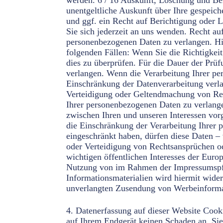
werden. 6 / 16 Auskunft, Löschung und Be
unentgeltliche Auskunft über Ihre gespei
und ggf. ein Recht auf Berichtigung oder
Sie sich jederzeit an uns wenden. Recht au
personenbezogenen Daten zu verlangen. Hie
folgenden Fällen: Wenn Sie die Richtigkeit
dies zu überprüfen. Für die Dauer der Prü
verlangen. Wenn die Verarbeitung Ihrer pe
Einschränkung der Datenverarbeitung verl
Verteidigung oder Geltendmachung von Rec
Ihrer personenbezogenen Daten zu verlan
zwischen Ihren und unseren Interessen vor
die Einschränkung der Verarbeitung Ihrer
eingeschränkt haben, dürfen diese Daten –
oder Verteidigung von Rechtsansprüchen od
wichtigen öffentlichen Interesses der Eur
Nutzung von im Rahmen der Impressumspfli
Informationsmaterialien wird hiermit widers
unverlangten Zusendung von Werbeinforma
4. Datenerfassung auf dieser Website Cookies Unsere Internetseiten verwenden so genannte „Cookies“. Cookies sind kleine Textdateien und richten auf Ihrem Endgerät keinen Schaden an. Sie werden entweder vorübergehend für die Dauer einer Sitzung (Session-Cookies) oder dauerhaft (permanente Cookies) auf Ihrem Endgerät gespeichert. Session-Cookies werden nach Ende Ihres Besuchs automatisch gelöscht. Permanente Cookies bleiben auf Ihrem Endgerät gespeichert, bis Sie diese selbst löschen oder eine automatische Löschung durch Ihren Webbrowser erfolgt. Teilweise können auch Cookies von Drittunternehmen auf Ihrem Endgerät gespeichert werden, wenn Sie unsere Seite betreten (Third-Party-Cookies). Diese ermöglichen uns oder Ihnen die Nutzung bestimmter Dienstleistungen des Drittunternehmens (z. B. Cookies zur Abwicklung von Zahlungsdienstleistungen). Cookies haben verschiedene Funktionen. Zahlreiche Cookies sind technisch notwendig, da bestimmte 7 / 16 Websitefunktionen ohne diese nicht funktionieren würden (z. B. die Warenkorbfunktion oder die Anzeige von Videos). Andere Cookies dienen dazu, das Nutzerverhalten auszuwerten oder Werbung anzuzeigen. Cookies, die zur Durchführung des elektronischen Kommunikationsvorgangs (notwendige Cookies) oder zur Bereitstellung bestimmter, von Ihnen erwünschter Funktionen (funktionale Cookies, z. B. für die Warenkorbfunktion) oder zur Optimierung der Website (z. B. Cookies zur Messung des Webpublikums) erforderlich sind, werden auf Grundlage von Art. 6 Abs. 1 lit. f DSGVO gespeichert, sofern keine andere Rechtsgrundlage angegeben wird. Der Websitebetreiber hat ein berechtigtes Interesse an der Speicherung von Cookies zur technisch fehlerfreien und optimierten Bereitstellung seiner Dienste. Sofern eine Einwilligung zur Speicherung von Cookies abgefragt wurde, erfolgt die Speicherung der betreffenden Cookies ausschließlich auf Grundlage dieser Einwilligung (Art. 6 Abs. 1 lit. a DSGVO); die Einwilligung ist jederzeit widerrufbar. Sie können Ihren Browser so einstellen, dass Sie über das Setzen von Cookies informiert werden und Cookies nur im Einzelfall erlauben, die Annahme von Cookies für bestimmte Fälle oder generell ausschließen sowie das automatische Löschen der Cookies beim Schließen des Browsers aktivieren. Bei der Deaktivierung von Cookies kann die Funktionalität dieser Website eingeschränkt sein. Soweit Cookies von Drittunternehmen oder zu Analysezwecken eingesetzt werden, werden wir Sie hierüber im Rahmen dieser Datenschutzerklärung gesondert informieren und ggf. eine Einwilligung abfragen. Einwilligung mit Cookie Notice & Compliance Unsere Website nutzt die Consent-Technologie von Cookie Notice & Compliance for GDPR, um Ihre Einwilligung zur Speicherung bestimmter Cookies auf Ihrem Endgerät oder zum Einsatz bestimmter Technologien einzuholen und diese datenschutzkonform zu dokumentieren. Anbieter des Tools ist die Hu-manity Rights Inc., 300 