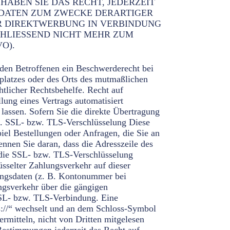
ABEN SIE DAS RECHT, JEDERZEIT
 DATEN ZUM ZWECKE DERARTIGER
HER DIREKTWERBUNG IN VERBINDUNG
CHLIESSEND NICHT MEHR ZUM
O).
den Betroffenen ein Beschwerderecht bei
splatzes oder des Orts des mutmaßlichen
htlicher Rechtsbehelfe. Recht auf
lung eines Vertrags automatisiert
lassen. Sofern Sie die direkte Übertragung
ist. SSL- bzw. TLS-Verschlüsselung Diese
iel Bestellungen oder Anfragen, die Sie an
nnen Sie daran, dass die Adresszeile des
 die SSL- bzw. TLS-Verschlüsselung
üsselter Zahlungsverkehr auf dieser
lungsdaten (z. B. Kontonummer bei
ngsverkehr über die gängigen
 SSL- bzw. TLS-Verbindung. Eine
ps://“ wechselt und an dem Schloss-Symbol
rmitteln, nicht von Dritten mitgelesen