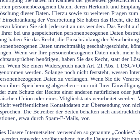
richtigung Sie haben im Rahmen der geltenden gesetzlichen 
cherten personenbezogenen Daten, deren Herkunft und Empfän
 Löschung dieser Daten. Hierzu sowie zu weiteren Fragen z
f Einschränkung der Verarbeitung Sie haben das Recht, die E
rzu können Sie sich jederzeit an uns wenden. Das Recht auf 
 Ihrer bei uns gespeicherten personenbezogenen Daten bestrei
fung haben Sie das Recht, die Einschränkung der Verarbeitun
rsonenbezogenen Daten unrechtmäßig geschah/geschieht, könn
angen. Wenn wir Ihre personenbezogenen Daten nicht mehr be
htsansprüchen benötigen, haben Sie das Recht, statt der Lös
gen. Wenn Sie einen Widerspruch nach Art. 21 Abs. 1 DSGVO
genommen werden. Solange noch nicht feststeht, wessen Inte
 personenbezogenen Daten zu verlangen. Wenn Sie die Verarb
 von ihrer Speicherung abgesehen – nur mit Ihrer Einwillig
er zum Schutz der Rechte einer anderen natürlichen oder jur
opäischen Union oder eines Mitgliedstaats verarbeitet werde
cht veröffentlichten Kontaktdaten zur Übersendung von nic
prochen. Die Betreiber der Seiten behalten sich ausdrücklich 
tionen, etwa durch Spam-E-Mails, vor.
Carnegie Center, Suite 150, Princeton, NJ, New Jersey 08540, USA (nachfolgend „Hu-manity Rights Inc.“). Wenn Sie unsere Website betreten, wird eine Verbindung zu den Servern von Hu-manity Rights Inc. hergestellt, um Ihre Einwilligungen und sonstigen Erklärungen zur Cookie-Nutzung einzuholen. Anschließend speichert Hu-manity Rights Inc. einen Cookie in Ihrem Browser, um Ihnen die erteilten Einwilligungen bzw. deren Widerruf zuordnen zu können. Die so erfassten Daten werden gespeichert, bis Sie uns zur Löschung auffordern, den Cookie von Hu-manity Rights Inc. selbst löschen oder der Zweck für die Datenspeicherung entfällt. Zwingende gesetzliche Aufbewahrungspflichten bleiben unberührt. Der Einsatz von Cookie Notice & Compliance for GDPR erfolgt, um die gesetzlich vorgeschriebenen Einwilligungen für den Einsatz von Cookies einzuholen. Rechtsgrundlage hierfür ist Art. 6 Abs. 1 lit. c DSGVO. Auftragsverarbeitung Wir haben einen Vertrag über Auftragsverarbeitung (AVV) mit dem oben genannten Anbieter geschlossen. Hierbei handelt es sich um einen datenschutzrechtlich vorgeschriebenen Vertrag, der gewährleistet, dass dieser die personenbezogenen Daten unserer Websitebesucher nur nach unseren Weisungen und unter Einhaltung der DSGVO verarbeitet. Anfrage per E-Mail, Telefon oder Telefax Wenn Sie uns per E-Mail, Telefon oder Telefax kontaktieren, wird Ihre Anfrage inklusive aller daraus hervorgehenden personenbezogenen Daten (Name, Anfrage) zum Zwecke der Bearbeitung Ihres Anliegens bei uns gespeichert und verarbeitet. Diese Daten geben wir nicht ohne Ihre Einwilligung weiter. Die Verarbeitung dieser Daten erfolgt auf Grundlage von Art. 6 Abs. 1 lit. b DSGVO, sofern Ihre Anfrage mit der Erfüllung eines Vertrags zusammenhängt oder zur Durchführung vorvertraglicher Maßnahmen 8 / 16 erforderlich ist. In allen übrigen Fällen beruht die Verarbeitung auf unserem berechtigten Interesse an der effektiven Bearbeitung der an uns gerichteten Anfragen (Art. 6 Abs. 1 lit. f DSGVO) oder auf Ihrer Einwilligung (Art. 6 Abs. 1 lit. a DSGVO) sofern diese abgefragt wurde. Die von Ihnen an uns per Kontaktanfragen übersandten Daten verbleiben bei uns, bis Sie uns zur Löschung auffordern, Ihre Einwilligung zur Speicherung widerrufen oder der Zweck für die Datenspeicherung entfällt (z. B. nach abgeschlossener Bearbeitung Ihres Anliegens). Zwingende gesetzliche Bestimmungen – insbesondere gesetzliche Aufbewahrungsfristen – bleiben unberührt. Calendly Auf unserer Website haben Sie die Möglichkeit, Termine mit uns zu vereinbaren. Für die Terminbuchung nutzen wir das Tool „Calendly“. Anbieter ist die Calendly LLC, 271 17th St NW, 10th Floor, Atlanta, Georgia 30363, USA (nachfolgend „Calendly“). Zum Zweck der Terminbuchung geben Sie die abgefragten Daten und den Wunschtermin in die dafür vorgesehene Maske ein. Die eingegebenen Daten werden für die Planung, Durchführung und ggf. für die Nachbereitung des Termins verwendet. Die Termindaten werden für uns auf den Servern von Calendly gespeichert, dessen Datenschutzerklärung Sie hier einsehen können: https://calendly.com/de/pages/privacy. Die von Ihnen eingegebenen Daten verbleiben bei uns, bis Sie uns zur Löschung auffordern, Ihre Einwilligung zur Speicherung widerrufen oder der Zweck für die Datenspeicherung entfällt. Zwingende gesetzliche Bestimmungen – insbesondere Aufbewahrungsfristen – bleiben unberührt. Rechtsgrundlage für die Datenverarbeitung ist Art. 6 Abs. 1 lit. f DSGVO. Der Websitebetreiber hat ein berechtigtes Interesse an einer möglichst unkomplizierten Terminvereinbarung mit Interessenten und Kunden. Sofern eine Einwilligung abgefragt wurde, ist Art. 6 Abs. 1 lit. a DSGVO die Rechtsgrundlage für die Datenverarbeitung; die Einwilligung ist jederzeit widerrufbar. Die Datenübertragung in die USA wird auf die Standardvertragsklauseln der EU-Kommission gestützt. Details finden Sie hier: https://calendly.com/pages/dpa. Auftragsverarbeitung Wir haben einen Vertrag über Auftragsverarbeitung (AVV) mit dem oben genannten Anbieter geschlossen. Hierbei handelt es sich um einen datenschutzrechtlich vorgeschriebenen Vertrag, der gewährleistet, dass dieser die personenbezogen