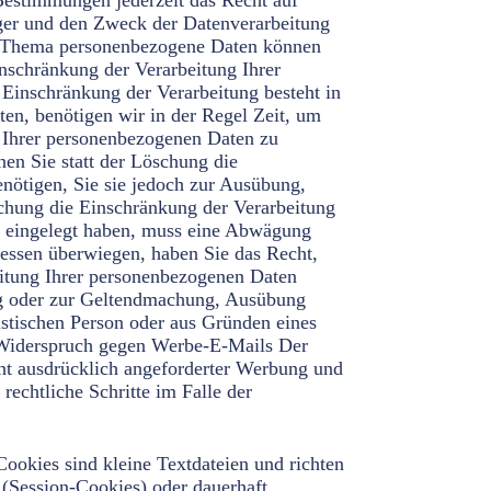
Bestimmungen jederzeit das Recht auf
ger und den Zweck der Datenverarbeitung
um Thema personenbezogene Daten können
inschränkung der Verarbeitung Ihrer
Einschränkung der Verarbeitung besteht in
ten, benötigen wir in der Regel Zeit, um
g Ihrer personenbezogenen Daten zu
en Sie statt der Löschung die
nötigen, Sie sie jedoch zur Ausübung,
chung die Einschränkung der Verarbeitung
 eingelegt haben, muss eine Abwägung
ressen überwiegen, haben Sie das Recht,
eitung Ihrer personenbezogenen Daten
ung oder zur Geltendmachung, Ausübung
istischen Person oder aus Gründen eines
n. Widerspruch gegen Werbe-E-Mails Der
ht ausdrücklich angeforderter Werbung und
rechtliche Schritte im Falle der
en Daten unserer Websitebesucher nur nach unseren Weisungen und unter Einhaltung der DSGVO verarbeitet. Registrierung auf dieser Website Sie können sich auf dieser Website registrieren, um zusätzliche Funktionen auf der Seite zu nutzen. Die dazu eingegebenen Daten verwenden wir nur zum Zwecke der Nutzung des jeweiligen Angebotes oder Dienstes, für den Sie sich registriert haben. Die bei der Registrierung abgefragten Pflichtangaben müssen vollständig angegeben werden. Anderenfalls werden wir die Registrierung ablehnen. Für wichtige Änderungen etwa beim Angebotsumfang oder bei technisch notwendigen Änderungen nutzen wir die bei der Registrierung angegebene E-Mail-Adresse, um Sie auf diesem Wege zu informieren. Die Verarbeitung der bei der Registrierung eingegebenen Daten erfolgt zum Zwecke der Durchführung des durch die Registrierung begründeten Nutzungsverhältnisses und ggf. zur Anbahnung weiterer Verträge (Art. 6 Abs. 1 lit. b DSGVO). 9 / 16 Die bei der Registrierung erfassten Daten werden von uns gespeichert, solange Sie auf dieser Website registriert sind und werden anschließend gelöscht. Gesetzliche Aufbewahrungsfristen bleiben unberührt. Registrierung mit Google Statt einer direkten Registrierung auf dieser Website können Sie sich mit Google registrieren. Anbieter dieses Dienstes ist die Google Ireland Limited („Google”), Gordon House, Barrow Street, Dublin 4, Irland. Um sich mit Google zu registrieren, müssen Sie ausschließlich Ihre Google-Namen und Ihr Passwort eingeben. Google wird Sie identifizieren und unserer Website Ihre Identität bestätigen. Wenn Sie sich mit Google anmelden, ist es uns ggf. möglich bestimmte Informationen auf Ihrem Konto zu nutzen, um Ihr Profil bei uns zu vervollständigen. Ob und welche Informationen das sind, entscheiden Sie im Rahmen Ihrer Google-Sicherheitseinstellungen, die Sie hier finden: https://myaccount.google.com/security und https://myaccount.google.com/permissions. Die Datenverarbeitung, die mit der Google-Registrierung einhergeht beruht auf unserem berechtigten Interesse, unseren Nutzern einen möglichst einfachen Registrierungsprozess zu ermöglichen (Art. 6 Abs. 1 lit. f DSGVO). Da die Nutzung der Registrierungsfunktion freiwillig ist und die Nutzer selbst über die jeweiligen Zugriffsmöglichkeiten entscheiden können, sind keine entgegenstehenden überwiegenden Rechte der Betroffenen ersichtlich. Registrierung mit Facebook Connect Statt einer direkten Registrierung auf dieser Website können Sie sich mit Facebook Connect registrieren. Anbieter dieses Dienstes ist die Facebook Ireland Limited, 4 Grand Canal Square, Dublin 2, Irland. Die erfassten Daten werden nach Aussage von Facebook jedoch auch in die USA und in andere Drittländer übertragen. Wenn Sie sich für die Registrierung mit Facebook Connect entscheiden und auf den „Login with Facebook”-/„Connect with Facebook”-Button klicken, werden Sie automatisch auf die Plattfor