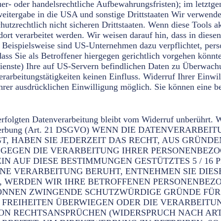
er- oder handelsrechtliche Aufbewahrungsfristen); im letztge
nweitergabe in die USA und sonstige Drittstaaten Wir verwen
hutzrechtlich nicht sicheren Drittstaaten. Wenn diese Tools 
 dort verarbeitet werden. Wir weisen darauf hin, dass in dies
. Beispielsweise sind US-Unternehmen dazu verpflichtet, pe
ass Sie als Betroffener hiergegen gerichtlich vorgehen könnt
enste) Ihre auf US-Servern befindlichen Daten zu Überwach
erarbeitungstätigkeiten keinen Einfluss. Widerruf Ihrer Einwi
rer ausdrücklichen Einwilligung möglich. Sie können eine bere
erfolgten Datenverarbeitung bleibt vom Widerruf unberührt. 
irektwerbung (Art. 21 DSGVO) WENN DIE DATENVERAR
GT, HABEN SIE JEDERZEIT DAS RECHT, AUS GRÜNDEN
 GEGEN DIE VERARBEITUNG IHRER PERSONENBEZ
IN AUF DIESE BESTIMMUNGEN GESTÜTZTES 5 / 16 P
NE VERARBEITUNG BERUHT, ENTNEHMEN SIE DIE
, WERDEN WIR IHRE BETROFFENEN PERSONENBEZ
 KÖNNEN ZWINGENDE SCHUTZWÜRDIGE GRÜNDE FÜR
ND FREIHEITEN ÜBERWIEGEN ODER DIE VERARBEIT
N RECHTSANSPRÜCHEN (WIDERSPRUCH NACH ART. 2