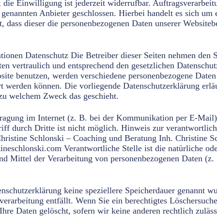
die Einwilligung ist jederzeit widerrufbar. Auftragsverarbei
enannten Anbieter geschlossen. Hierbei handelt es sich um e
et, dass dieser die personenbezogenen Daten unserer Websit
tionen Datenschutz Die Betreiber dieser Seiten nehmen den Sc
n vertraulich und entsprechend den gesetzlichen Datenschutz
site benutzen, werden verschiedene personenbezogene Daten
ert werden können. Die vorliegende Datenschutzerklärung erl
d zu welchem Zweck das geschieht.
tragung im Internet (z. B. bei der Kommunikation per E-Mail)
f durch Dritte ist nicht möglich. Hinweis zur verantwortliche
Christine Schlonski – Coaching und Beratung Inh. Christine 
schlonski.com Verantwortliche Stelle ist die natürliche oder 
d Mittel der Verarbeitung von personenbezogenen Daten (z.
enschutzerklärung keine speziellere Speicherdauer genannt w
verarbeitung entfällt. Wenn Sie ein berechtigtes Löschersuc
hre Daten gelöscht, sofern wir keine anderen rechtlich zuläs