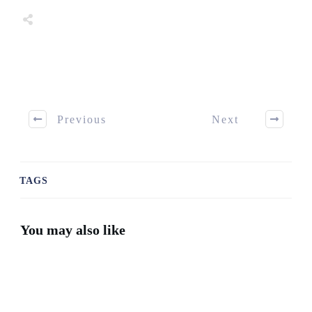
Share
0
Tweet
0
Share
0
Share
0
Tweet
0
Share
0
Previous
Next
TAGS
You may also like