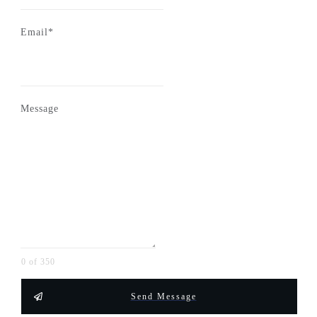
Email*
Message
0 of 350
Send Message