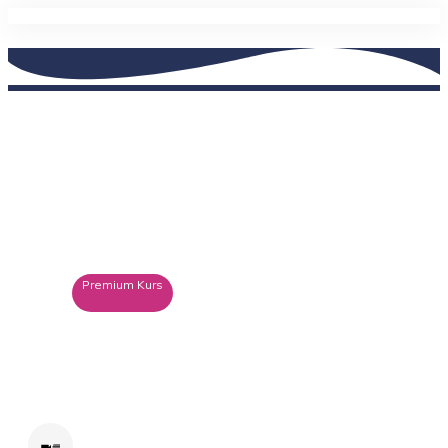
My Heart Sells! Mentoring
Academy-Registration-Course-Overview
/
My Heart Sells! Mentoring
Premium Kurs
INTERMEDIATE