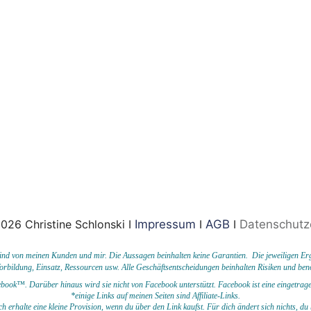
026 Christine Schlonski I
Impressum
I
AGB
I
Datenschutz
d von meinen Kunden und mir. Die Aussagen beinhalten keine Garantien. Die jeweiligen Erg
Vorbildung, Einsatz, Ressourcen usw.
Alle Geschäftsentscheidungen beinhalten Risiken und ben
acebook™. Darüber hinaus wird sie nicht von Facebook unterstützt.
Facebook ist eine einget
*einige Links auf meinen Seiten sind Affiliate-Links.
ch erhalte eine kleine Provision, wenn du
über den Link kaufst. Für dich ändert sich nichts, du