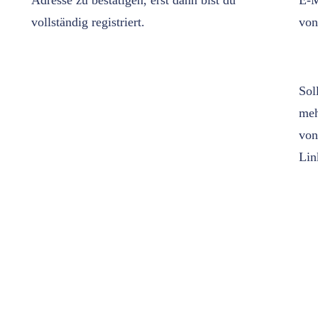
Adresse zu bestätigen, erst dann bist du
E-M
vollständig registriert.
von
Sol
meh
von
Lin