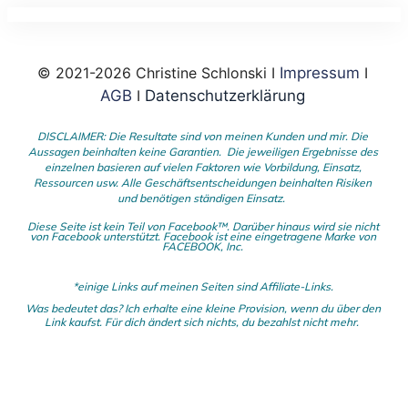
© 2021-2026 Christine Schlonski I
Impressum
I
AGB
I
Datenschutzerklärung
DISCLAIMER: Die Resultate sind von meinen Kunden und mir. Die
Aussagen beinhalten keine Garantien. Die jeweiligen Ergebnisse des
einzelnen basieren auf vielen Faktoren wie Vorbildung, Einsatz,
Ressourcen usw.
Alle Geschäftsentscheidungen beinhalten Risiken
und benötigen ständigen Einsatz.
Diese Seite ist kein Teil von Facebook™. Darüber hinaus wird sie nicht
von Facebook unterstützt.
Facebook ist eine eingetragene Marke von
FACEBOOK,
Inc.
*einige Links auf meinen Seiten sind Affiliate-Links.
Was bedeutet das?
I
ch erhalte eine kleine Provision, wenn du
über den
Link kaufst. Für dich ändert sich nichts, du bezahlst nicht mehr.