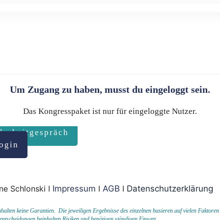
Um Zugang zu haben, musst du eingeloggt sein.
Das Kongresspaket ist nur für eingeloggte Nutzer.
larheitgespräch
ogin
ne Schlonski I
Impressum
I
AGB
I
Datenschutzerklärung
ten keine Garantien. Die jeweiligen Ergebnisse des einzelnen basieren auf vielen Faktoren
entscheidungen beinhalten Risiken und benötigen ständigen Einsatz.