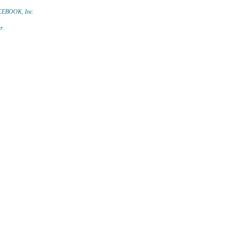
 FACEBOOK,
Inc.
hr.