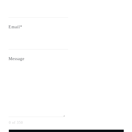
Email*
Message
0 of 350