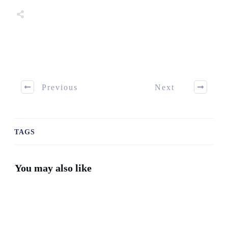
Share
0
Tweet
0
Share
0
Share
0
Tweet
0
Share
0
Previous
Next
TAGS
You may also like