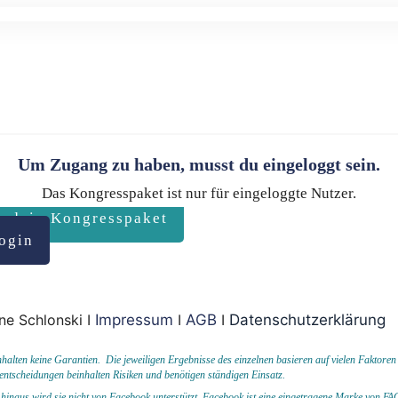
Um Zugang zu haben, musst du eingeloggt sein.
Das Kongresspaket ist nur für eingeloggte Nutzer.
r dein Kongresspaket
ogin
ne Schlonski I
Impressum
I
AGB
I
Datenschutzerklärung
ten keine Garantien. Die jeweiligen Ergebnisse des einzelnen basieren auf vielen Faktoren
entscheidungen beinhalten Risiken und benötigen ständigen Einsatz.
hinaus wird sie nicht von Facebook unterstützt.
Facebook ist eine eingetragene Marke von