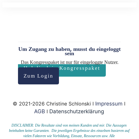
Um Zugang zu haben, musst du eingeloggt
sein
Das Kongresspaket ist nur für eingeloggte Nutzer.
Hol dir dein Kongresspaket
Zum Login
© 2021-2026 Christine Schlonski I
Impressum
I
AGB
I
Datenschutzerklärung
DISCLAIMER: Die Resultate sind von meinen Kunden und mir. Die Aussagen
beinhalten keine Garantien. Die jeweiligen Ergebnisse des einzelnen basieren auf
vielen Faktoren wie Vorbildung, Einsatz, Ressourcen usw.
Alle