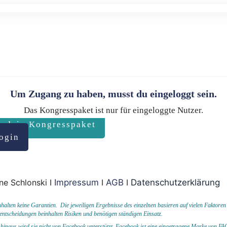
Um Zugang zu haben, musst du eingeloggt sein.
Das Kongresspaket ist nur für eingeloggte Nutzer.
r dein Kongresspaket
ogin
ne Schlonski I
Impressum
I
AGB
I
Datenschutzerklärung
ten keine Garantien. Die jeweiligen Ergebnisse des einzelnen basieren auf vielen Faktoren
entscheidungen beinhalten Risiken und benötigen ständigen Einsatz.
hinaus wird sie nicht von Facebook unterstützt.
Facebook ist eine eingetragene Marke von