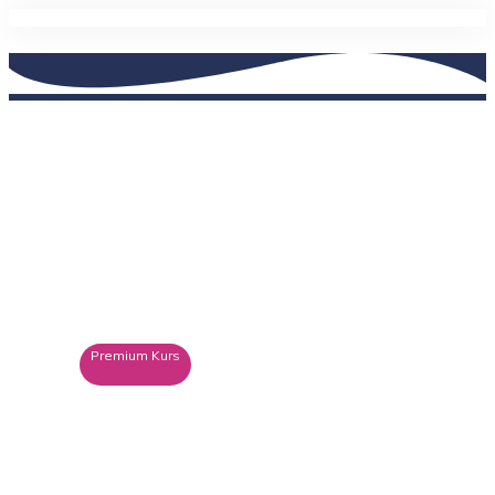
Sichtbarkeit Verkauft! Online
Kongress Gold
Academy-Registration-Course-Overview
/
Sichtbarkeit Verkauft! Online Kongress Gold
Premium Kurs
NONE