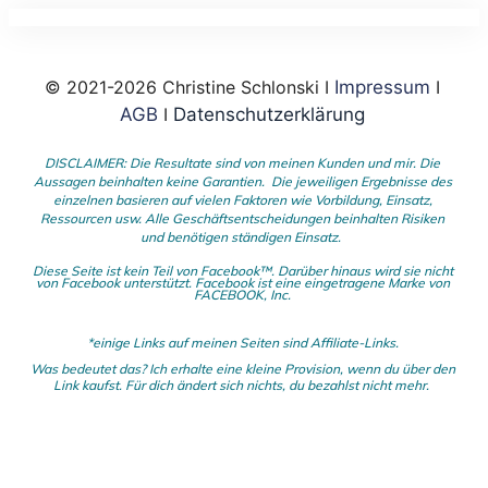
© 2021-2026 Christine Schlonski I
Impressum
I
AGB
I
Datenschutzerklärung
DISCLAIMER: Die Resultate sind von meinen Kunden und mir. Die
Aussagen beinhalten keine Garantien. Die jeweiligen Ergebnisse des
einzelnen basieren auf vielen Faktoren wie Vorbildung, Einsatz,
Ressourcen usw.
Alle Geschäftsentscheidungen beinhalten Risiken
und benötigen ständigen Einsatz.
Diese Seite ist kein Teil von Facebook™. Darüber hinaus wird sie nicht
von Facebook unterstützt.
Facebook ist eine eingetragene Marke von
FACEBOOK,
Inc.
*einige Links auf meinen Seiten sind Affiliate-Links.
Was bedeutet das?
I
ch erhalte eine kleine Provision, wenn du
über den
Link kaufst. Für dich ändert sich nichts, du bezahlst nicht mehr.